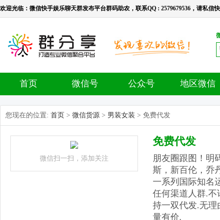
欢迎光临：微信快手娱乐聊天群发布平台群码助农，联系QQ : 2579679536，请私信快手号：l
首页
微信号
公众号
地区微信
您现在的位置:
首页
>
微信货源
>
男装女装
> 免费代发
免费代发
朋友圈跟图！明
微信扫一扫，添加关注
斯，新百伦，乔
一系列国际知名
任何渠道人群.不
持一双代发.无理
量有价.