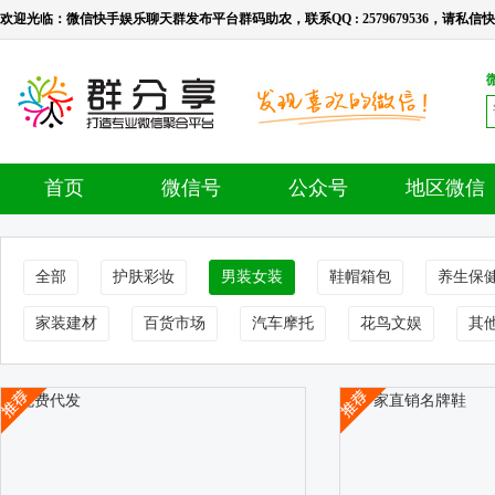
欢迎光临：微信快手娱乐聊天群发布平台群码助农，联系QQ : 2579679536，请私信快手号：l
首页
微信号
公众号
地区微信
全部
护肤彩妆
男装女装
鞋帽箱包
养生保
家装建材
百货市场
汽车摩托
花鸟文娱
其