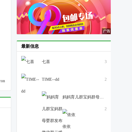
最新信息
七喜
3
TIME--dd
2
ron
妈妈育儿群宝妈群母婴群发布微信群二维码大全
2
依依