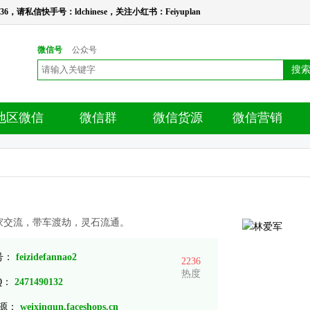
请私信快手号：ldchinese，关注小红书：Feiyuplan
微信号
公众号
搜
地区微信
微信群
微信货源
微信营销
家交流，带车渡劫，灵石流通。
 号：
feizidefannao2
2236
热度
Q：
2471490132
源：
weixinqun.faceshops.cn