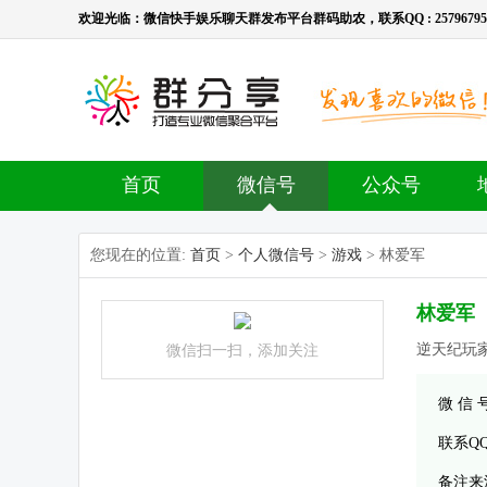
欢迎光临：微信快手娱乐聊天群发布平台群码助农，联系QQ : 2579679536，
首页
微信号
公众号
您现在的位置:
首页
>
个人微信号
>
游戏
> 林爱军
林爱军
逆天纪玩
微信扫一扫，添加关注
微 信
联系Q
备注来