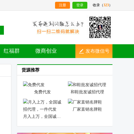
注册
登录
收录（
323
）
索
红福群
微商创业
发布微信号
货源推荐
免费代发
和鞋批发诚招代理
厂家直销名牌鞋
月入上万，全国诚招代理，一件代发