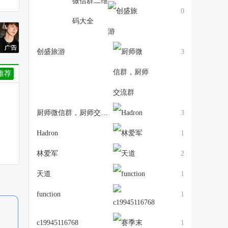
0
创盛旅游
3
推荐
厨师微信群，厨师交流群
3
Hadron
1
林爱军
2
天道
1
function
1
c19945116768
1