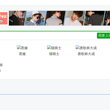
我要上
君娅
猫骑士
唐歌林大成
师