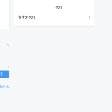
赛季末代打
1
下
条评论