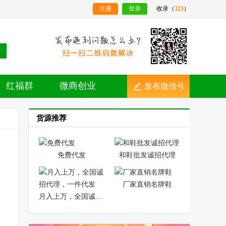
注册
登录
收录（
323
）
索
红福群
微商创业
发布微信号
货源推荐
免费代发
和鞋批发诚招代理
厂家直销名牌鞋
月入上万，全国诚招代理，一件代发