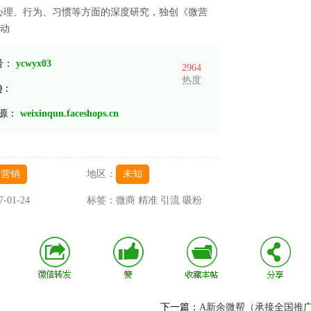
心理、行为、习惯等方面的深度研究，独创《微营
自动
 号：
ycwyx03
2964
热度
Q：
源：
weixinqun.faceshops.cn
微营销
地区：
未知
7-01-24
标签：
微商 精准 引流 吸粉
下一篇：
A新余微帮（承接全国推