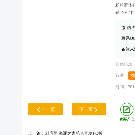
粉丝群体
销“N+1”
微 信
联系Q
备注来
其他信息
行业：
时间：
201
上一页
下一页
上一篇：
刘启蓉.海澜之家总仓直发1-3折