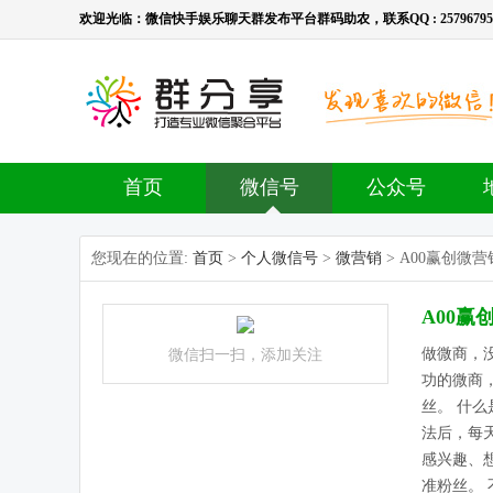
欢迎光临：微信快手娱乐聊天群发布平台群码助农，联系QQ : 2579679536，
首页
微信号
公众号
您现在的位置:
首页
>
个人微信号
>
微营销
> A00赢创微营
A00赢
做微商，
微信扫一扫，添加关注
功的微商
丝。 什
法后，每
感兴趣、
准粉丝。