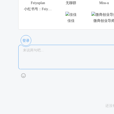
无聊群
Miss-u
小红书号：Feiyuplan
佳佳
微商创业导
登录
还没