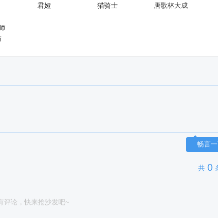
君娅
猫骑士
唐歌林大成
师
畅言一
0
共
有评论，快来抢沙发吧~