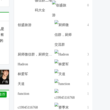
0
创盛旅游
4
么是
是有
的
厨师微信群，厨师交流群
3
Hadron
1
林爱军
2
天道
1
function
1
推荐
c19945116768
1