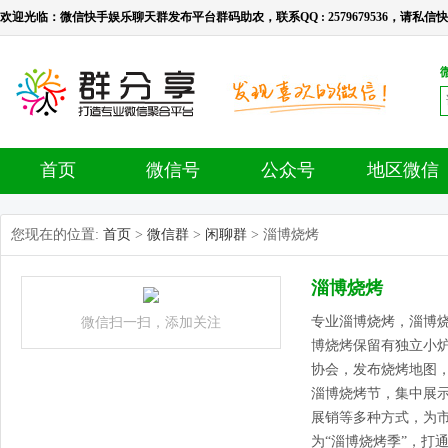
欢迎光临：微信快手娱乐聊天群发布平台群码助农，联系QQ : 2579679536，请私信快手号：l
首页
微信号
公众号
地区微信
您现在的位置:
首页
>
微信群
>
闲聊群
> 淄博烧烤
淄博烧烤
专业淄博烧烤，淄博
微信扫一扫，添加关注
博烧烤保留有独立小炉
协会，发布烧烤地图
淄博烧烤节，集中展
展销等多种方式，为市
为“淄博烧烤季”，打