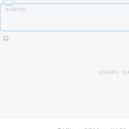
还没有评论，快