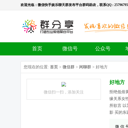
欢迎光临：微信快手娱乐聊天群发布平台群码助农，联系QQ : 2579679536，
首页
微信号
公众号
您现在的位置:
首页
>
微信群
>
闲聊群
> 好地方
好地方
拒绝低俗
微信扫一扫，添加关注
缘关系女性
所欲言 以
影 买的东
微 信