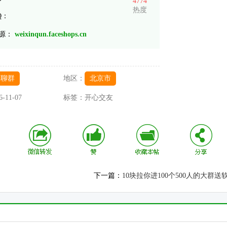
4774
热度
Q：
源：
weixinqun.faceshops.cn
闲聊群
地区：
北京市
6-11-07
标签：
开心交友
下一篇：
10块拉你进100个500人的大群送