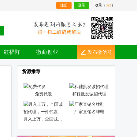
注册
登录
收录（
323
）
索
红福群
微商创业
发布微信号
货源推荐
免费代发
和鞋批发诚招代理
厂家直销名牌鞋
月入上万，全国诚招代理，一件代发