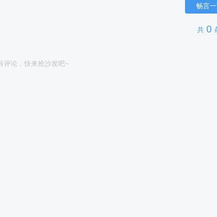
畅言一
0
共
有评论，快来抢沙发吧~