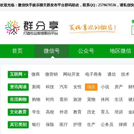
欢迎光临：微信快手娱乐聊天群发布平台群码助农，联系QQ : 2579679536，请私信快手号：l
首页
微信号
公众号
地区微信
互联网 +
微商
微营销
网站开发
电子商务
通信
技术
资讯阅读
新闻
科技
汽车
女性
综合
小说
房产
财
生活购物
购物
时尚
逛街
旅游
宠物
休闲
生活
健
文化教育
学生
高校
外语
教育
历史
育儿
培训
金
其它类别
银行
保险
医疗
护理
生产
公务员
律师