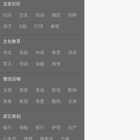
交友社区
社区
交友
职场
婚恋
招聘
亲子
K歌
打球
麻将
文化教育
学生
高校
外语
教育
历史
育儿
培训
金融
投资
微信店铺
女装
男装
美妆
鞋包
配饰
美食
家居
母婴
数码
文具
其它类别
银行
保险
医疗
护理
生产
公务员
律师
服务业
个体