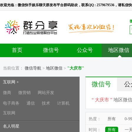
欢迎光临：微信快手娱乐聊天群发布平台群码助农，联系QQ : 2579679536，请私信快手号：l
首页
微信号
公众号
地区微信
当前位置：
微信导航
>
地区微信
>
"大庆市"
互联网 +
微信号
公
微商
微营销
网站开发
“ 大庆市 ”
地区微
电子商务
通信
技术
计算机
互联网
热度：
所有
0-9
名人明星
时间：
所有
一