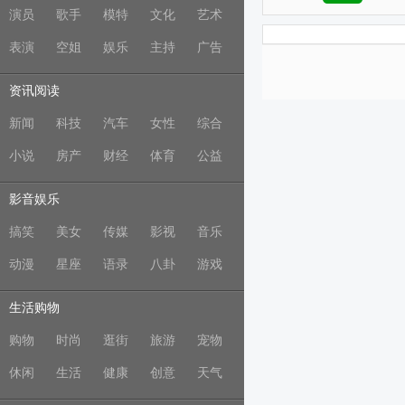
演员
歌手
模特
文化
艺术
表演
空姐
娱乐
主持
广告
资讯阅读
新闻
科技
汽车
女性
综合
小说
房产
财经
体育
公益
影音娱乐
搞笑
美女
传媒
影视
音乐
动漫
星座
语录
八卦
游戏
生活购物
购物
时尚
逛街
旅游
宠物
休闲
生活
健康
创意
天气